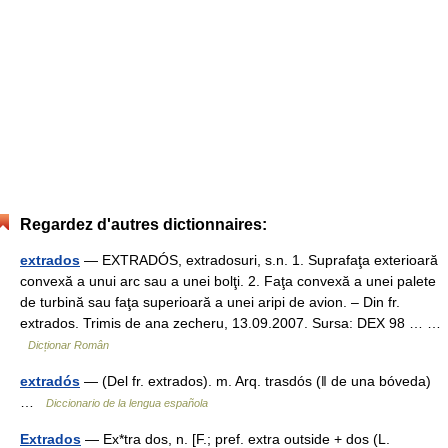
Regardez d'autres dictionnaires:
extrados
— EXTRADÓS, extradosuri, s.n. 1. Suprafaţa exterioară
convexă a unui arc sau a unei bolţi. 2. Faţa convexă a unei palete
de turbină sau faţa superioară a unei aripi de avion. – Din fr.
extrados. Trimis de ana zecheru, 13.09.2007. Sursa: DEX 98 … …
Dicționar Român
extradós
— (Del fr. extrados). m. Arq. trasdós (ǁ de una bóveda)
…
Diccionario de la lengua española
Extrados
— Ex*tra dos, n. [F.; pref. extra outside + dos (L.