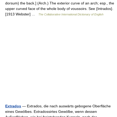
dorsum) the back.] (Arch.) The exterior curve of an arch; esp., the
upper curved face of the whole body of voussoirs. See {Intrados}.
[1913 Webster] …
The Collaborative International Dictionary of English
Extrados
— Extrados, die nach auswärts gebogene Oberfläche
eines Gewölbes. Extradossirtes Gewölbe, wenn dessen
Außenflächen, wie bei freistehenden Kuppeln, nach der