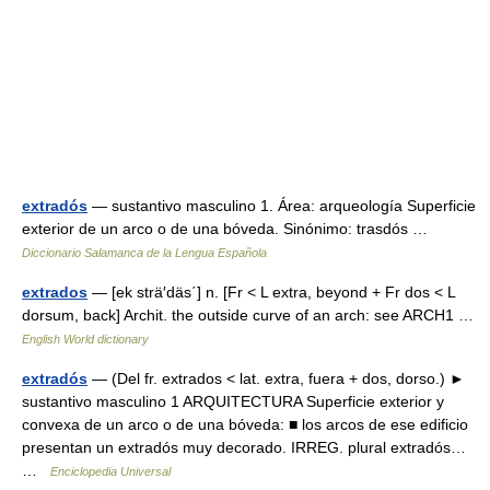
extradós
— sustantivo masculino 1. Área: arqueología Superficie
exterior de un arco o de una bóveda. Sinónimo: trasdós …
Diccionario Salamanca de la Lengua Española
extrados
— [ek strä′däs΄] n. [Fr < L extra, beyond + Fr dos < L
dorsum, back] Archit. the outside curve of an arch: see ARCH1 …
English World dictionary
extradós
— (Del fr. extrados < lat. extra, fuera + dos, dorso.) ►
sustantivo masculino 1 ARQUITECTURA Superficie exterior y
convexa de un arco o de una bóveda: ■ los arcos de ese edificio
presentan un extradós muy decorado. IRREG. plural extradós…
…
Enciclopedia Universal