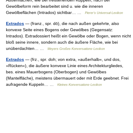
Gewölbeform rein bearbeitet sind u. wie die inneren
Gewölbeflächen (Intrados) sichtbar… …
Pierer's Universal-Lexikon
Extrados
— (franz., spr. dō), die nach außen gekehrte, also
konvexe Seite eines Bogens oder Gewölbes (Gegensatz:
Intrados). Extradossiert heißt ein Gewölbe oder Bogen, wenn nicht
bloß seine innere, sondern auch die äußere Fläche, wie bei
unüberdachten… …
Meyers Großes Konversations-Lexikon
Extrados
— (frz., spr. doh; von extra, »außerhalb«, und dos,
»Rücken«), die äußere konvexe Linie eines Architekturgliedes,
bes. eines Mauerbogens (Oberbogen) und Gewölbes
(Mantelfläche), meistens übermauert oder mit Erde geebnet. Frei
aufragende Kuppeln… …
Kleines Konversations-Lexikon