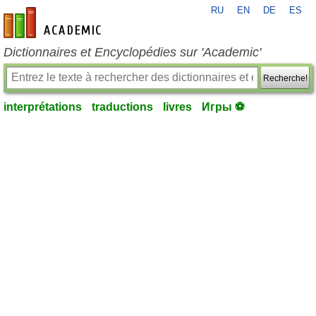
RU
EN
DE
ES
fr-academic.com
Dictionnaires et Encyclopédies sur 'Academic'
Recherche!
interprétations
traductions
livres
Игры ⚽