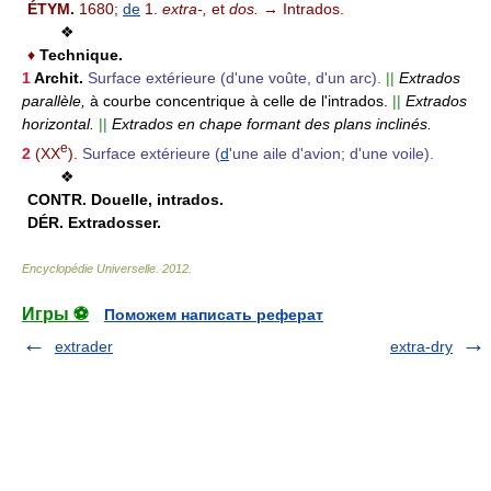
ÉTYM.
1680;
de
1.
extra-,
et
dos.
→ Intrados.
❖
♦
Technique.
1
Archit.
Surface extérieure (d'une voûte, d'un arc).
||
Extrados
parallèle,
à courbe concentrique à celle de l'intrados.
||
Extrados
horizontal.
||
Extrados en chape formant des plans inclinés.
e
2
(XX
).
Surface extérieure (
d
'une aile d'avion; d'une voile).
❖
CONTR.
Douelle, intrados.
DÉR.
Extradosser.
Encyclopédie Universelle
.
2012
.
Игры ⚽
Поможем написать реферат
extrader
extra-dry