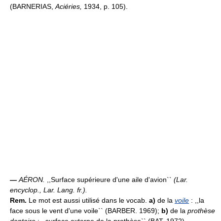
(BARNERIAS,
Aciéries,
1934, p. 105).
—
AÉRON.
,,Surface supérieure d'une aile d'avion``
(
Lar.
encyclop., Lar. Lang. fr.
).
Rem.
Le mot est aussi utilisé dans le vocab.
a)
de la
voile
: ,,la
face sous le vent d'une voile`` (BARBER. 1969);
b)
de la
prothèse