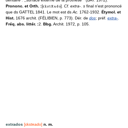
dentaire
: ,,surface externe de la prothèse`` (BAT. 1972).
Prononc. et Orth. :
[
].
Cf. extra-. s
final n'est prononcé
que ds GATTEL 1841. Le mot est ds
Ac.
1762-1932.
Étymol. et
Hist.
1676 archit. (FÉLIBIEN, p. 773). Dér. de
dos
; préf.
extra-
.
Fréq. abs. littér. :
2.
Bbg.
Archit. 1972, p. 105.
extrados
[ɛkstʀado]
n. m.